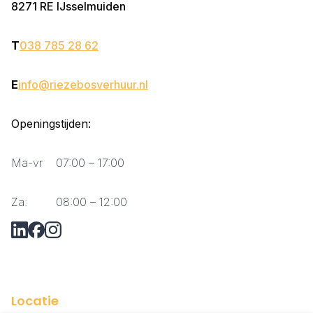
8271 RE
IJsselmuiden
T
038 785 28 62
E
info@riezebosverhuur.nl
Openingstijden:
Ma-vr
07:00 – 17:00
Za:
08:00 – 12:00
Vraag via Whatsapp?
Locatie