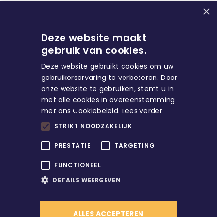
×
Deze website maakt
gebruik van cookies.
Deze website gebruikt cookies om uw
gebruikerservaring te verbeteren. Door
onze website te gebruiken, stemt u in
met alle cookies in overeenstemming
Huren
met ons Cookiebeleid.
Lees verder
STRIKT NOODZAKELIJK
Direct naar
PRESTATIE
TARGETING
FUNCTIONEEL
Account
DETAILS WEERGEVEN
ALLES ACCEPTEREN
/
© Copyright
2026
Alle rechten voorbehouden