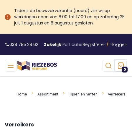
Tijdens de bouwvakvakantie (noord) zijn wij op
werkdagen open van 8:00 tot 17:00 en op zaterdag 25
juli, 1 augustus en 8 augustus gesloten.
/
038 785 28 62
Zakelijk
|
Particulier
Registreren
Inloggen
0
Home
Assortiment
Hijsen en heffen
Verreikers
Verreikers