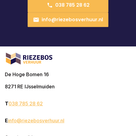
038 785 28 62
info@riezebosverhuur.nl
De Hoge Bomen 16
8271 RE
IJsselmuiden
T
038 785 28 62
E
info@riezebosverhuur.nl