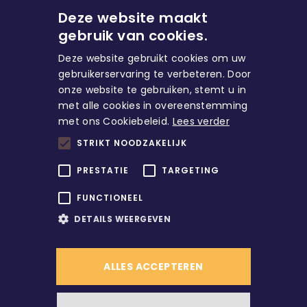
Deze website maakt
gebruik van cookies.
Deze website gebruikt cookies om uw
gebruikerservaring te verbeteren. Door
onze website te gebruiken, stemt u in
met alle cookies in overeenstemming
Huren
met ons Cookiebeleid.
Lees verder
STRIKT NOODZAKELIJK
Direct naar
PRESTATIE
TARGETING
FUNCTIONEEL
Account
DETAILS WEERGEVEN
ALLES ACCEPTEREN
/
© Copyright
2026
Alle rechten voorbehouden