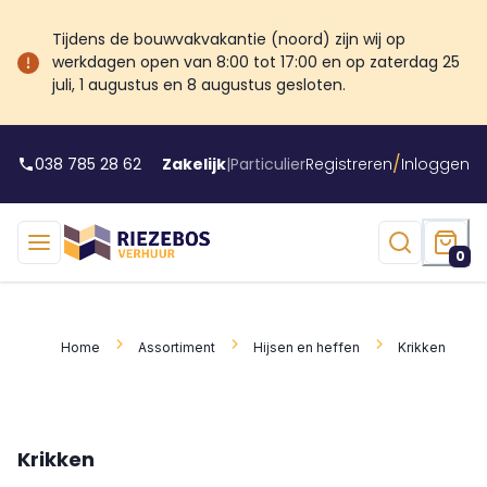
Tijdens de bouwvakvakantie (noord) zijn wij op
werkdagen open van 8:00 tot 17:00 en op zaterdag 25
juli, 1 augustus en 8 augustus gesloten.
/
038 785 28 62
Zakelijk
|
Particulier
Registreren
Inloggen
0
Home
Assortiment
Hijsen en heffen
Krikken
Krikken