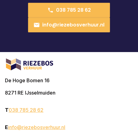
038 785 28 62
info@riezebosverhuur.nl
De Hoge Bomen 16
8271 RE
IJsselmuiden
T
038 785 28 62
E
info@riezebosverhuur.nl