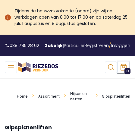
Tijdens de bouwvakvakantie (noord) zijn wij op
werkdagen open van 8:00 tot 17:00 en op zaterdag 25
juli, 1 augustus en 8 augustus gesloten.
/
038 785 28 62
Zakelijk
|
Particulier
Registreren
Inloggen
0
Hijsen en
Home
Assortiment
Gipsplatenliften
heffen
Gipsplatenliften