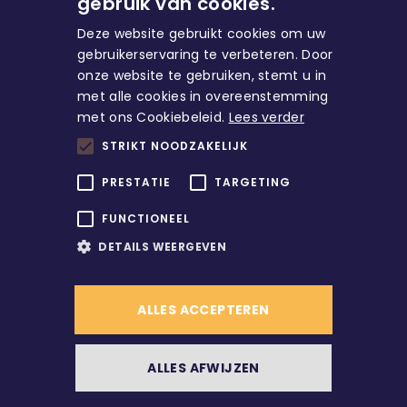
gebruik van cookies.
Deze website gebruikt cookies om uw
gebruikerservaring te verbeteren. Door
onze website te gebruiken, stemt u in
met alle cookies in overeenstemming
Huren
met ons Cookiebeleid.
Lees verder
STRIKT NOODZAKELIJK
Direct naar
PRESTATIE
TARGETING
FUNCTIONEEL
Account
DETAILS WEERGEVEN
ALLES ACCEPTEREN
/
© Copyright
2026
Alle rechten voorbehouden
ALLES AFWIJZEN
/
Contact
Werken bij ons?