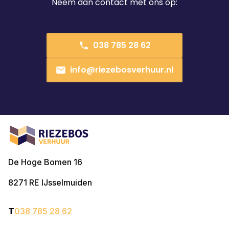
Neem dan contact met ons op:
038 785 28 62
info@riezebosverhuur.nl
De Hoge Bomen 16
8271 RE
IJsselmuiden
T
038 785 28 62