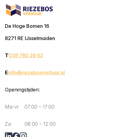
De Hoge Bomen 16
8271 RE
IJsselmuiden
T
038 785 28 62
E
info@riezebosverhuur.nl
Openingstijden:
Ma-vr
07:00 – 17:00
Za:
08:00 – 12:00