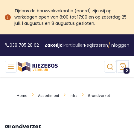
Tijdens de bouwvakvakantie (noord) zijn wij op
werkdagen open van 8:00 tot 17:00 en op zaterdag 25
juli, 1 augustus en 8 augustus gesloten.
/
038 785 28 62
Zakelijk
|
Particulier
Registreren
Inloggen
0
Home
Assortiment
Infra
Grondverzet
Grondverzet