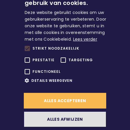
gebruik van cookies.
Deze website gebruikt cookies om uw
gebruikerservaring te verbeteren. Door
onze website te gebruiken, stemt u in
met alle cookies in overeenstemming
Huren
met ons Cookiebeleid.
Lees verder
STRIKT NOODZAKELIJK
Direct naar
PRESTATIE
TARGETING
FUNCTIONEEL
Account
DETAILS WEERGEVEN
ALLES ACCEPTEREN
/
© Copyright
2026
Alle rechten voorbehouden
ALLES AFWIJZEN
/
Contact
Werken bij ons?