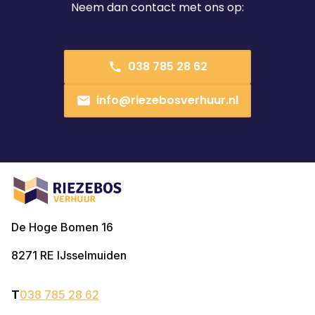
Neem dan contact met ons op:
038 785 28 62
info@riezebosverhuur.nl
De Hoge Bomen 16
8271 RE
IJsselmuiden
T
038 785 28 62