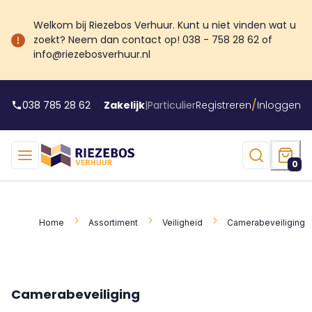
Welkom bij Riezebos Verhuur. Kunt u niet vinden wat u
zoekt? Neem dan contact op! 038 - 758 28 62 of
info@riezebosverhuur.nl
/
038 785 28 62
Zakelijk
|
Particulier
Registreren
Inloggen
0
Home
Assortiment
Veiligheid
Camerabeveiliging
Camerabeveiliging