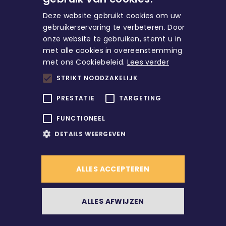
Deze website gebruikt cookies om uw
gebruikerservaring te verbeteren. Door
onze website te gebruiken, stemt u in
met alle cookies in overeenstemming
Huren
met ons Cookiebeleid.
Lees verder
STRIKT NOODZAKELIJK
Direct naar
PRESTATIE
TARGETING
FUNCTIONEEL
Account
DETAILS WEERGEVEN
ALLES ACCEPTEREN
/
© Copyright
2026
Alle rechten voorbehouden
ALLES AFWIJZEN
/
Contact
Werken bij ons?