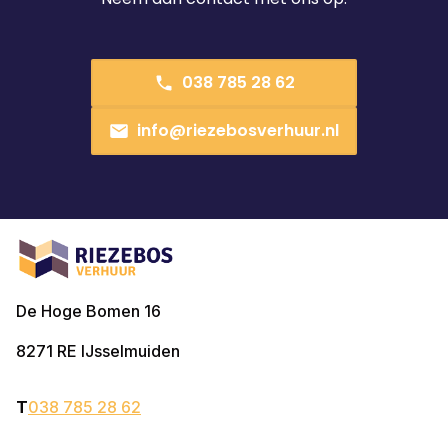
038 785 28 62
info@riezebosverhuur.nl
De Hoge Bomen 16
8271 RE
IJsselmuiden
T
038 785 28 62