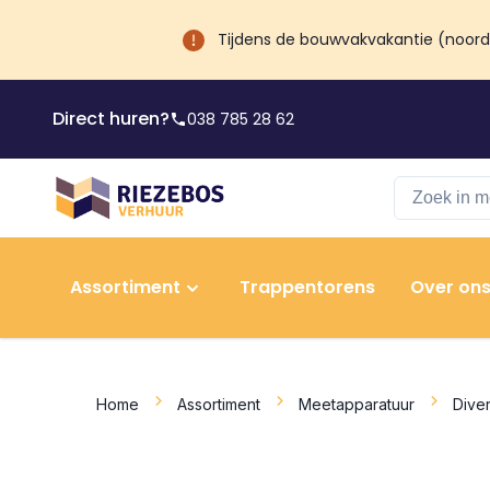
Tijdens de bouwvakvakantie (noord) 
Direct huren?
038 785 28 62
Assortiment
Trappentorens
Over on
Home
Assortiment
Meetapparatuur
Dive