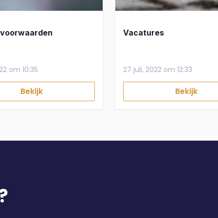
rvoorwaarden
Vacatures
022 om 10:35
27 juli, 2022 om 12:33
Bekijk
Bekijk
?