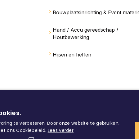
Bouwplaatsinrichting & Event materi
Hand / Accu gereedschap /
Houtbewerking
Hijsen en heffen
ookies.
aring te verbeteren. Door onze website te gebruiken,
et ons Cookiebeleid.
Lees verder