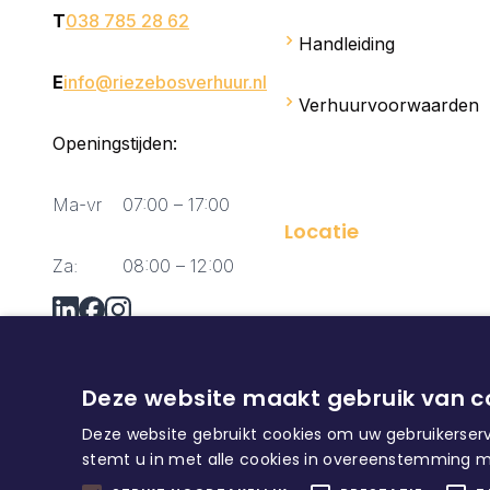
T
038 785 28 62
Handleiding
E
info@riezebosverhuur.nl
Verhuurvoorwaarden
Openingstijden:
Ma-vr
07:00 – 17:00
Locatie
Za:
08:00 – 12:00
Vraag via Whatsapp?
Deze website maakt gebruik van c
Deze website gebruikt cookies om uw gebruikerserv
stemt u in met alle cookies in overeenstemming m