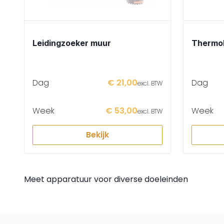
Leidingzoeker muur
Thermo
Dag
€ 21,00
Dag
excl. BTW
Week
€ 53,00
Week
excl. BTW
Bekijk
Meet apparatuur voor diverse doeleinden