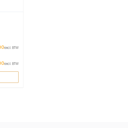
00
excl. BTW
00
excl. BTW