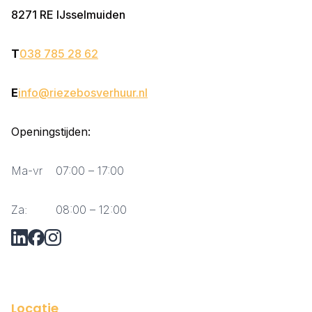
8271 RE
IJsselmuiden
T
038 785 28 62
E
info@riezebosverhuur.nl
Openingstijden:
Ma-vr
07:00 – 17:00
Za:
08:00 – 12:00
Vraag via Whatsapp?
Locatie