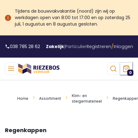
Tijdens de bouwvakvakantie (noord) zijn wij op
werkdagen open van 8:00 tot 17:00 en op zaterdag 25
juli, 1 augustus en 8 augustus gesloten.
/
038 785 28 62
Zakelijk
|
Particulier
Registreren
Inloggen
0
Klim- en
Home
Assortiment
Regenkappe
steigermaterieel
Regenkappen