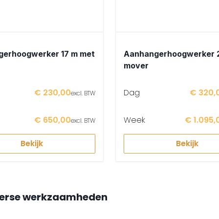
erhoogwerker 17 m met
Aanhangerhoogwerker 2
mover
€ 230,00
Dag
€ 320,
excl. BTW
€ 650,00
Week
€ 1.095,
excl. BTW
Bekijk
Bekijk
verse werkzaamheden