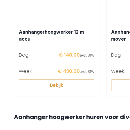
Aanhangerhoogwerker 12 m
Aanhang
accu
mover
Dag
€ 140,00
Dag
excl. BTW
Week
€ 430,00
Week
excl. BTW
Bekijk
Aanhanger hoogwerker huren voor di