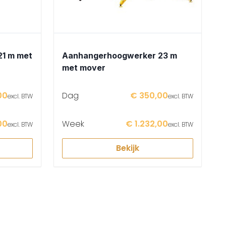
1 m met
Aanhangerhoogwerker 23 m
met mover
00
Dag
€ 350,00
excl. BTW
excl. BTW
00
Week
€ 1.232,00
excl. BTW
excl. BTW
Bekijk