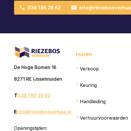
038 785 28 62
info@riezebosverhuur
Huren
De Hoge Bomen 16
Verkoop
8271 RE
IJsselmuiden
Keuring
T
038 785 28 62
Handleiding
E
info@riezebosverhuur.nl
Verhuurvoorwaarden
Openingstijden: