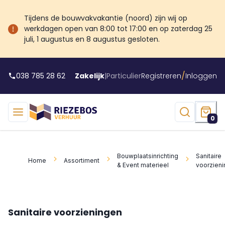
Tijdens de bouwvakvakantie (noord) zijn wij op
werkdagen open van 8:00 tot 17:00 en op zaterdag 25
juli, 1 augustus en 8 augustus gesloten.
/
038 785 28 62
Zakelijk
|
Particulier
Registreren
Inloggen
0
Bouwplaatsinrichting
Sanitaire
Home
Assortiment
& Event materieel
voorzien
Sanitaire voorzieningen