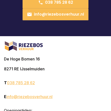
038 785 28 62
info@riezebosverhuur.nl
De Hoge Bomen 16
8271 RE
IJsselmuiden
T
038 785 28 62
E
info@riezebosverhuur.nl
Openingstijden: