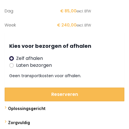
Stevige handvat voor eenvoudige draagbaarheid.
Dag
€ 85,00
excl. BTW
Duwplaat aan de achterkant.
Sterk structuur en verbeterd smeersystem.
Week
€ 240,00
excl. BTW
Beitelopname SDS MAX
Kies voor bezorgen of afhalen
Inclusief drie types beitels
Zelf afhalen
Exclusief slijtage
Laten bezorgen
Geen transportkosten voor afhalen.
Reserveren
Oplossingsgericht
Zorgvuldig