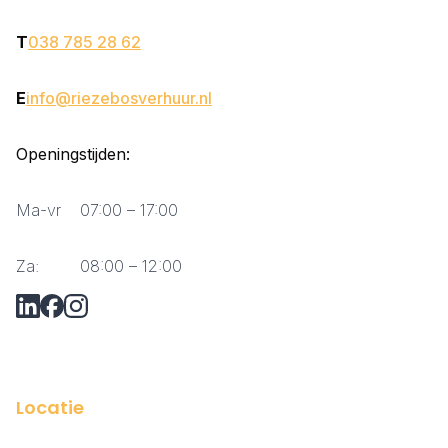
T
038 785 28 62
E
info@riezebosverhuur.nl
Openingstijden:
Ma-vr
07:00 – 17:00
Za:
08:00 – 12:00
Vraag via Whatsapp?
Locatie