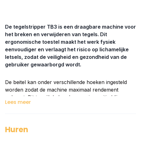
De tegelstripper TB3 is een draagbare machine voor
het breken en verwijderen van tegels. Dit
ergonomische toestel maakt het werk fysiek
eenvoudiger en verlaagt het risico op lichamelijke
letsels, zodat de veiligheid en gezondheid van de
gebruiker gewaarborgd wordt.
De beitel kan onder verschillende hoeken ingesteld
worden zodat de machine maximaal rendement
oplevert. Dit terwijl de handgrepen in positie blijven.
Lees
meer
Minimale hoogte zorgt voor een comfortabele
werkhouding.
Huren
Systeem om de werkhoek aan te passen.