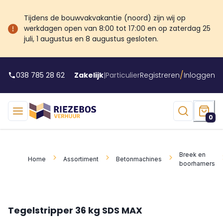
Tijdens de bouwvakvakantie (noord) zijn wij op
werkdagen open van 8:00 tot 17:00 en op zaterdag 25
juli, 1 augustus en 8 augustus gesloten.
/
038 785 28 62
Zakelijk
|
Particulier
Registreren
Inloggen
0
Breek en
Home
Assortiment
Betonmachines
boorhamers
Tegelstripper 36 kg SDS MAX